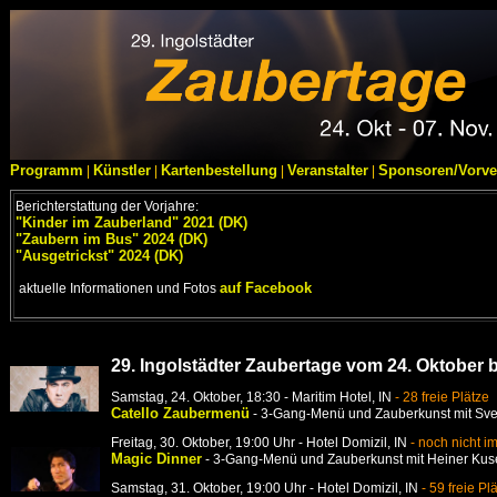
Programm
Künstler
Kartenbestellung
Veranstalter
Sponsoren/Vorve
|
|
|
|
Berichterstattung der Vorjahre:
"Kinder im Zauberland" 2021 (DK)
"Zaubern im Bus" 2024 (DK)
"Ausgetrickst" 2024 (DK)
auf Facebook
aktuelle Informationen und Fotos
g
29. Ingolstädter Zaubertage vom 24. Oktober 
Samstag
, 24. Oktober
, 18:30 -
Maritim Hotel, IN
-
28
freie Plätze
Catello Zaubermenü
-
3-Gang-Menü und Zauberkunst
mit
Sven
Freitag, 30.
Oktober
, 19:00 Uhr -
Hotel Domizil, IN
-
noch nicht i
Magic Dinner
- 3-Gang-Menü und Zauberkunst
mit
Heiner Kus
Samstag, 31.
Oktober
, 19:00 Uhr -
Hotel Domizil, IN
-
59 freie Pl