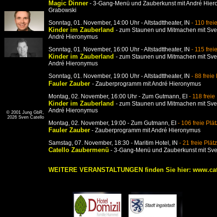
Magic Dinner
- 3-Gang-Menü und Zauberkunst
mit
André Hier
Grabowski
Sonntag, 01.
November
, 14:00 Uhr
-
Altstadttheater, IN
-
110 frei
Kinder im Zauberland
- zum Staunen und Mitmachen
mit Sve
André Hieronymus
Sonntag, 01.
November
, 16:00 Uhr
-
Altstadttheater, IN
-
115 frei
Kinder im Zauberland
- zum Staunen und Mitmachen
mit Sve
André Hieronymus
Sonntag, 01.
November
, 19:00 Uhr
-
Altstadttheater, IN
-
88 freie
Fauler Zauber
-
Zauberprogramm
mit
André Hieronymus
Montag, 02.
November
, 16:00 Uhr -
Zum Gutmann
, EI
-
118 freie
Kinder im Zauberland
- zum Staunen und Mitmachen
mit Sve
André Hieronymus
© 2001 Jung GbR,
2026 Sven
Catello
Montag
, 02.
November
, 19:00 -
Zum Gutmann
, EI
-
106
freie Plä
Fauler Zauber
-
Zauberprogramm
mit
André Hieronymus
Samstag
, 07.
November
, 18:30 -
Maritim Hotel, IN
-
21
freie Plät
Catello Zaubermenü
-
3-Gang-Menü und Zauberkunst
mit
Sven
WEITERE VERANSTALTUNGEN finden Sie hier: www.cat